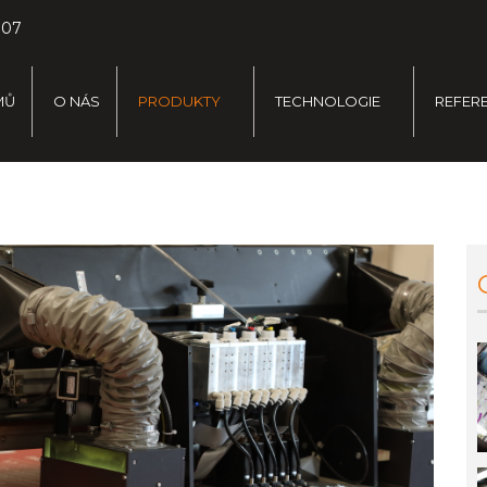
707
MŮ
O NÁS
PRODUKTY
TECHNOLOGIE
REFER