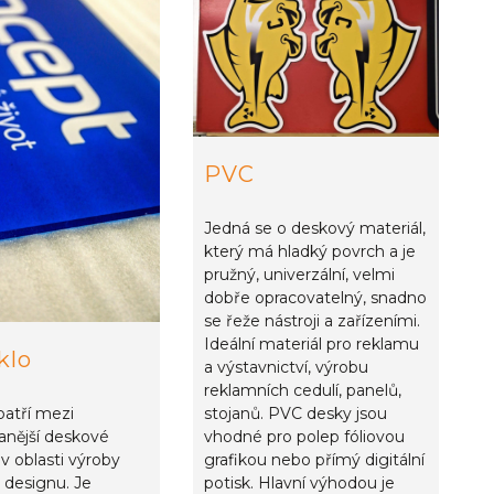
PVC
Jedná se o deskový materiál,
který má hladký povrch a je
pružný, univerzální, velmi
dobře opracovatelný, snadno
se řeže nástroji a zařízeními.
Ideální materiál pro reklamu
klo
a výstavnictví, výrobu
reklamních cedulí, panelů,
patří mezi
stojanů. PVC desky jsou
anější deskové
vhodné pro polep fóliovou
 v oblasti výroby
grafikou nebo přímý digitální
 designu. Je
potisk. Hlavní výhodou je