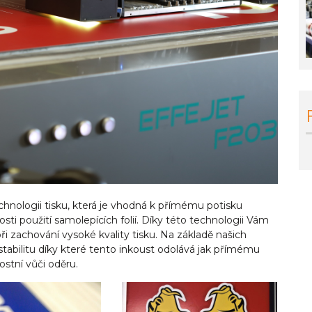
chnologii tisku, která je vhodná k přímému potisku
ti použití samolepících folií. Díky této technologii Vám
při zachování vysoké kvality tisku.
Na základě našich
abilitu díky které tento inkoust odolává jak přímému
stní vůči oděru.