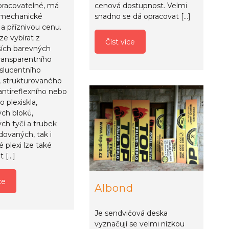
pracovatelné, má
cenová dostupnost. Velmi
í mechanické
snadno se dá opracovat […]
 a příznivou cenu.
lze vybírat z
Číst více
ších barevných
transparentního
slucentního
, strukturovaného
 antireflexního nebo
 plexiskla,
ých bloků,
ých tyčí a trubek
dovaných, tak i
ré plexi lze také
t […]
ce
Albond
Je sendvičová deska
vyznačují se velmi nízkou