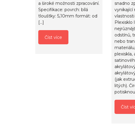
snadno z
a široké možnosti zpracování.
vynikajíc
Specifikace: povrch: bílá
vlastnosti
tlouštky: 5,10mm formát: od
Plexisklo 
[…]
nejrůzněj
odstínů, 
Číst více
nebo tran
materiálu
plexiskla,
satinového
akrylátov
akrylátov
(jak extru
litých). Či
potisknou
Číst ví