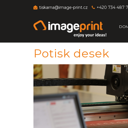
tiskarna@image-print.cz
+420 734 487 
DO
Potisk desek