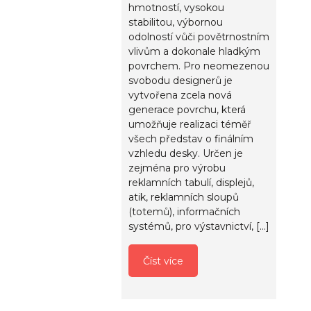
hmotností, vysokou
stabilitou, výbornou
odolností vůči povětrnostním
vlivům a dokonale hladkým
povrchem. Pro neomezenou
svobodu designerů je
vytvořena zcela nová
generace povrchu, která
umožňuje realizaci téměř
všech představ o finálním
vzhledu desky. Určen je
zejména pro výrobu
reklamních tabulí, displejů,
atik, reklamních sloupů
(totemů), informačních
systémů, pro výstavnictví, […]
Číst více