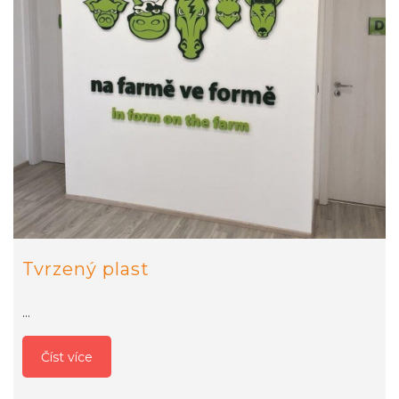
Tvrzený plast
…
Číst více