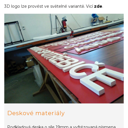
3D logo lze provést ve světelné variantě. Vicí
zde
.
Deskové materiály
Podkladová deska o síle 19mm a vyfrézovaná písmena