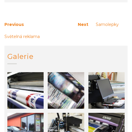
Navigace
Previous
Next
Previous
Next
Samolepky
post:
post:
pro
Světelná reklama
příspěvek
Galerie