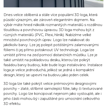
Dnes velice oblíbená a stále více populární 3D loga, která
působí výrazným, ale zároveň elegantním dojmem. Na
výběr máte hned několik rozmanitých materiálů s rozdílnou
tloušťkou a povrchovou úpravou. 3D loga mohou být z
různých materiálů (PVC, Plexi, hliník). Nabízíme velké
množství povrchových úprav. Logo lze nalakovat do
jakékoliv barvy. Lze jej polepit potištěnými zalamovanými
fóliemi či jej přímo potisknout UV technologii. Loga lze
umístit přímo na zeď pomocí distančních můstku. Lze je
také umístit na pokladovou desku, kterou lze pokrýt
fasádou barvy budovy, kde bude logo instalováno. Instalace
loga je velice jednoduchá, jelikož se jedná o kompaktní
design, který se upevní na budovu jako jeden celek.
3D loga lze také pokrýt velice prémiovými designovými
povrchy – zlaté, stříbrné samolepící fólie, laky či texturované
povrchy. Logo lze koncipovat nejenom jako vystouplé, ale i
jeho části mohou bý i zapuštěné pro umocnění celkového
3D efektu.