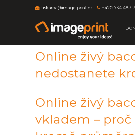
tiskarna@image-print.cz
+420 734 487 
DO
Online živý bac
nedostanete k
Online živý bac
vkladem – proč