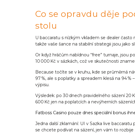
Co se opravdu děje p
stolu
U baccaratu s nízkým vkladem se dealer často m
takže vaše šance na stabilní strategii jsou jako
Or když hráčům nabídnou “free” turnaje, jsou 
10 000 Kč v sázkách, což ve skutečnosti znamen
Because točíte se v kruhu, kde se průměrná ná
97 %, ale s poplatky a spreadem klesá na 94 % –
výpisu.
Výsledek: po 30 dnech pravidelného sázení 20
600 Kč jen na poplatcích a nevýherních sázeníc
Fatboss Casino pouze dnes speciální bonus ihn
Jedna další zklamání: UI v Sazka live baccaratu p
se chcete podívat na sázení, jen vám to rozbije 