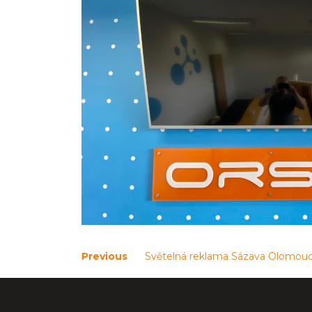
Navigace
Previous
Previous
Světelná reklama Sázava Olomou
post:
pro
příspěvek