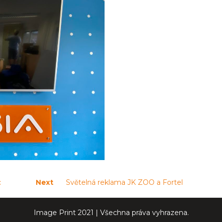
Next
c
Next
Světelná reklama JK ZOO a Fortel
post:
Image Print 2021 | Všechna práva vyhrazena.