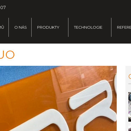
707
MŮ
O NÁS
PRODUKTY
TECHNOLOGIE
REFER
 UO