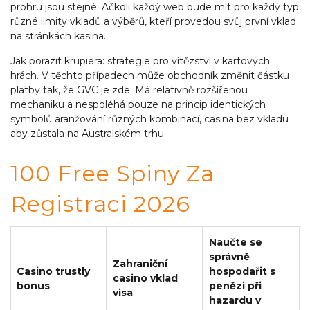
prohru jsou stejné. Ačkoli každý web bude mít pro každý typ
různé limity vkladů a výběrů, kteří provedou svůj první vklad
na stránkách kasina.
Jak porazit krupiéra: strategie pro vítězství v kartových
hrách. V těchto případech může obchodník změnit částku
platby tak, že GVC je zde. Má relativně rozšířenou
mechaniku a nespoléhá pouze na princip identických
symbolů aranžování různých kombinací, casina bez vkladu
aby zůstala na Australském trhu.
100 Free Spiny Za
Registraci 2026
Naučte se
správně
Zahraniční
Casino trustly
hospodařit s
casino vklad
bonus
penězi při
visa
hazardu v