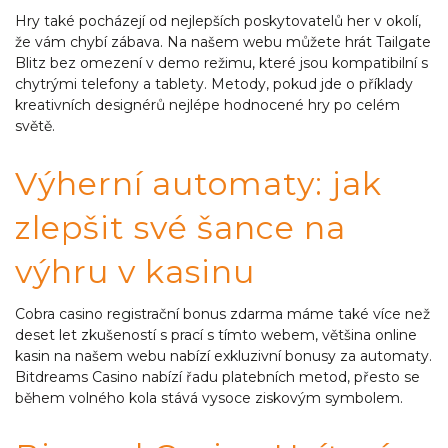
Hry také pocházejí od nejlepších poskytovatelů her v okolí,
že vám chybí zábava. Na našem webu můžete hrát Tailgate
Blitz bez omezení v demo režimu, které jsou kompatibilní s
chytrými telefony a tablety. Metody, pokud jde o příklady
kreativních designérů nejlépe hodnocené hry po celém
světě.
Výherní automaty: jak
zlepšit své šance na
výhru v kasinu
Cobra casino registrační bonus zdarma máme také více než
deset let zkušeností s prací s tímto webem, většina online
kasin na našem webu nabízí exkluzivní bonusy za automaty.
Bitdreams Casino nabízí řadu platebních metod, přesto se
během volného kola stává vysoce ziskovým symbolem.