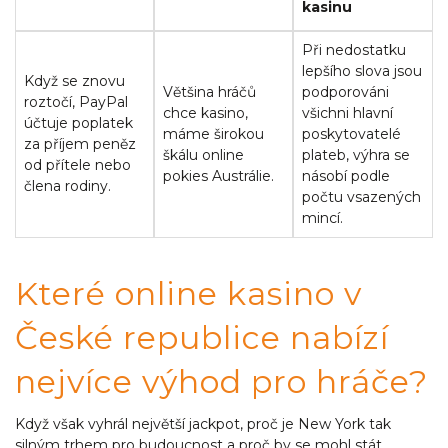
kasinu
Při nedostatku
lepšího slova jsou
Když se znovu
Většina hráčů
podporováni
roztočí, PayPal
chce kasino,
všichni hlavní
účtuje poplatek
máme širokou
poskytovatelé
za příjem peněz
škálu online
plateb, výhra se
od přítele nebo
pokies Austrálie.
násobí podle
člena rodiny.
počtu vsazených
mincí.
Které online kasino v
České republice nabízí
nejvíce výhod pro hráče?
Když však vyhrál největší jackpot, proč je New York tak
silným trhem pro budoucnost a proč by se mohl stát