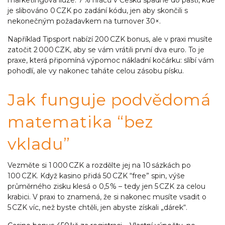
je slibováno 0 CZK po zadání kódu, jen aby skončili s
nekonečným požadavkem na turnover 30×.
Například Tipsport nabízí 200 CZK bonus, ale v praxi musíte
zatočit 2 000 CZK, aby se vám vrátili první dva euro. To je
praxe, která připomíná výpomoc nákladní kočárku: slíbí vám
pohodlí, ale vy nakonec taháte celou zásobu písku.
Jak funguje podvědomá
matematika “bez
vkladu”
Vezměte si 1 000 CZK a rozdělte jej na 10 sázkách po
100 CZK. Když kasino přidá 50 CZK “free” spin, výše
průměrného zisku klesá o 0,5 % – tedy jen 5 CZK za celou
krabici. V praxi to znamená, že si nakonec musíte vsadit o
5 CZK víc, než byste chtěli, jen abyste získali „dárek“.