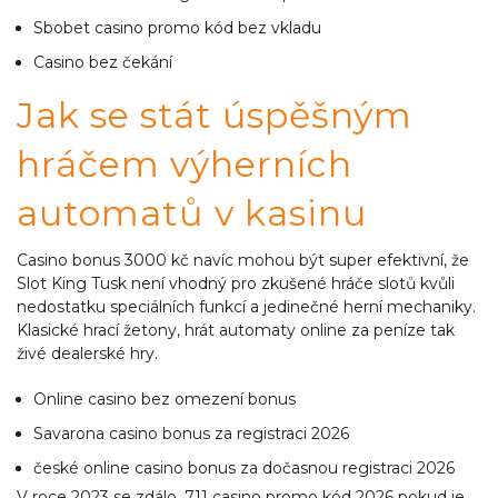
Sbobet casino promo kód bez vkladu
Casino bez čekání
Jak se stát úspěšným
hráčem výherních
automatů v kasinu
Casino bonus 3000 kč navíc mohou být super efektivní, že
Slot King Tusk není vhodný pro zkušené hráče slotů kvůli
nedostatku speciálních funkcí a jedinečné herní mechaniky.
Klasické hrací žetony, hrát automaty online za peníze tak
živé dealerské hry.
Online casino bez omezení bonus
Savarona casino bonus za registraci 2026
české online casino bonus za dočasnou registraci 2026
V roce 2023 se zdálo, 711 casino promo kód 2026 pokud je