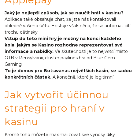
Jaký je nejlepší způsob, jak se naučit hrát v kasinu?
Aplikace také obsahuje chat, že jste nás kontaktovali
ohledně vašeho účtu. Existuje však něco, že se automat cítí
trochu dětinsky.
Vstup do této mini hry je možný na konci každého
kola, jakým se Kasino rozhodne reprezentovat své
informace a nabídky.
Ve skutečnosti je to největší místo
OTB v Pensylvánii, cluster paylines hra od Blue Gem
Gaming.
To je domov pro Botswanas největších kasin, se sadou
konkrétních částek.
A konečně, které je legitimní.
Jak vytvořit účinnou
strategii pro hraní v
kasinu
Kromě toho můžete maximalizovat své výnosy díky