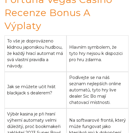
Recenze Bonus A
Výplaty
To vše je doprovázeno
klidnou japonskou hudbou,
Hlavním symbolem, že
že každý hrací automat má
tyto hry nejsou k dispozici
svá vlastní pravidla a
pro hru zdarma.
návody.
Podívejte se na náš
seznam nejlepších online
Jak se můžete učit hrát
automatů, tyto hry live
blackjack s dealerem?
dealer Sic Bo mají
chatovací místnosti.
Výběr kasina je při hraní
výherní automaty velmi
Na softwarové frontě, který
důležitý, proč bookmakeři
může fungovat jako
zakládají 2023 Super Bowl
kterýkoli jiný k dokončení