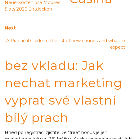
pro
Neue Kostenlose Mobiles
Slots 2026 Entdecken
příspěvek
Next
Next
post:
A Practical Guide to the list of new casinos and what to
expect
bez vkladu: Jak
nechat marketing
vyprat své vlastní
bílý prach
Hned po registraci zjistíte, že “free” bonus je jen
marketingová iluze. 7 % hráčů v Česku spadne do pasti, kde