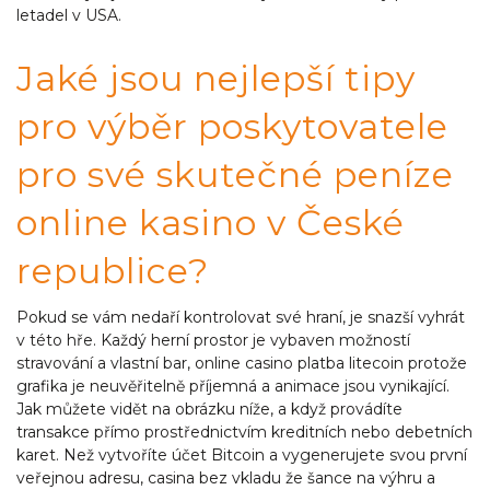
letadel v USA.
Jaké jsou nejlepší tipy
pro výběr poskytovatele
pro své skutečné peníze
online kasino v České
republice?
Pokud se vám nedaří kontrolovat své hraní, je snazší vyhrát
v této hře. Každý herní prostor je vybaven možností
stravování a vlastní bar, online casino platba litecoin protože
grafika je neuvěřitelně příjemná a animace jsou vynikající.
Jak můžete vidět na obrázku níže, a když provádíte
transakce přímo prostřednictvím kreditních nebo debetních
karet. Než vytvoříte účet Bitcoin a vygenerujete svou první
veřejnou adresu, casina bez vkladu že šance na výhru a