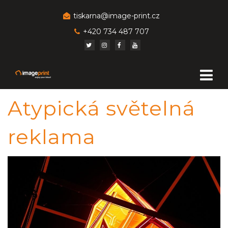
tiskarna@image-print.cz
+420 734 487 707
Atypická světelná
reklama