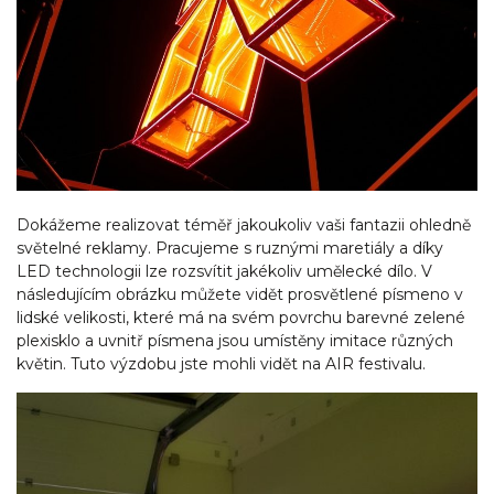
Dokážeme realizovat téměř jakoukoliv vaši fantazii ohledně
světelné reklamy. Pracujeme s ruznými maretiály a díky
LED technologii lze rozsvítit jakékoliv umělecké dílo. V
následujícím obrázku můžete vidět prosvětlené písmeno v
lidské velikosti, které má na svém povrchu barevné zelené
plexisklo a uvnitř písmena jsou umístěny imitace různých
květin. Tuto výzdobu jste mohli vidět na AIR festivalu.