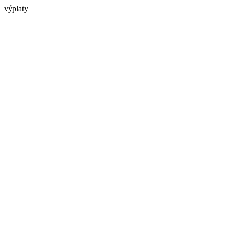
výplaty